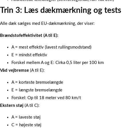
Trin 3: Læs dækmærkning og tests
Alle dæk sælges med EU-dækmærkning, der viser:
Brændstofeffektivitet (A til E):
A = mest effektiv (lavest rullingsmodstand)
E = mindst effektiv
Forskel mellem A og E: Cirka 0,5 liter per 100 km
Våd vejbremse
(A til E):
A = korteste bremselængde
E = længste bremselængde
Forskel: Op til 18 meter ved 80 km/t
Ekstern støj
(A til C):
A = laveste støj
C = højeste støj