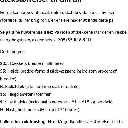
Før du kan købe vinterdæk online, skal du vide præcis hvilken
størrelse, du har brug for. Der er flere måder at finde dette på:
Se på dine nuværende dæk
: På siden af dækkene står der en række
tal og bogstaver, eksempelvis:
205/55 R16 91H
Dette betyder:
205
: Dækkets bredde i millimeter
55
: Højde-bredde-forhold (sidevæggens højde som procent af
bredden)
R
: Radialdæk (alle moderne dæk er radiale)
16
: Fælgdiameter i tommer
91
: Lastindeks (maksimal bæreevne – 91 = 615 kg per dæk)
H
: Hastighedsindeks (H = op til 210 km/t)
I bilens instruktionsbog
: Her står godkendte dækstørrelser til din