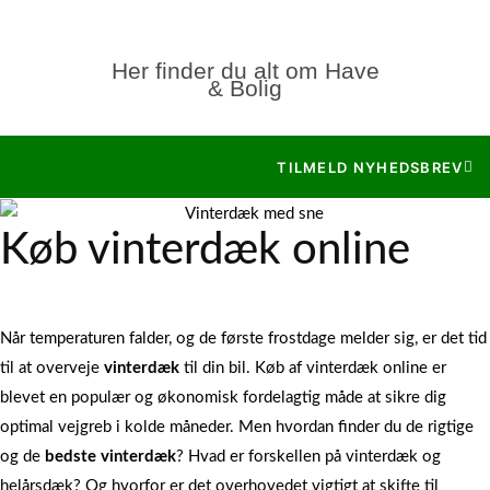
Her finder du alt om Have
& Bolig
TILMELD NYHEDSBREV
Tips & Fakta
Køb vinterdæk online
Lars
oktober 23, 2025
Når temperaturen falder, og de første frostdage melder sig, er det tid
til at overveje
vinterdæk
til din bil. Køb af vinterdæk online er
blevet en populær og økonomisk fordelagtig måde at sikre dig
optimal vejgreb i kolde måneder. Men hvordan finder du de rigtige
og de
bedste vinterdæk
? Hvad er forskellen på vinterdæk og
helårsdæk? Og hvorfor er det overhovedet vigtigt at skifte til